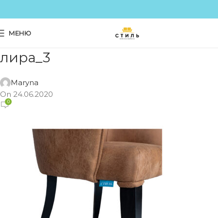
МЕНЮ
лира_3
Maryna
On 24.06.2020
0