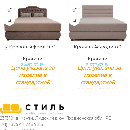
Кровать Афродита 1
Кровать Афродита 2
Кровати
Кровати
2 482,52
Br
2 376,62
Br
Цена указана за
Цена указана за
изделие в
изделие в
стандартной
стандартной
комплектации и
комплектации и
минимальной
минимальной
группе тканей.
группе тканей.
Наполнение:
Наполнение:
231310, д. Кенти, Лидский р-он, Гродненская обл., РБ
ортопедический матрас
ортопедический матрас
(А1) +375 44 736 98 61
Размеры
Раз