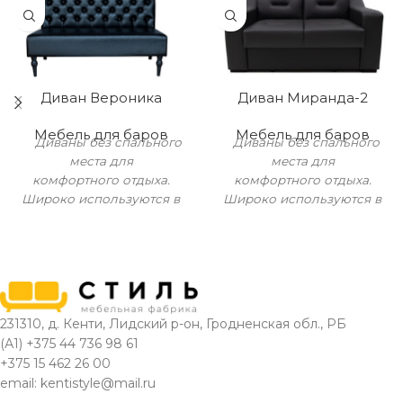
Диван Вероника
Диван Миранда-2
Мебель для баров
Мебель для баров
Диваны без спального
Диваны без спального
места для
места для
комфортного отдыха.
комфортного отдыха.
Широко используются в
Широко используются в
кафе, ресторанах, зонах
кафе, ресторанах, зонах
ожидания.
Наполнение
:
ожидания.
Наполнение
:
пенополиуретан
пенополиуретан
Изготавливается по
Размеры
размерам заказчика
231310, д. Кенти, Лидский р-он, Гродненская обл., РБ
1540 (+/-20)
Длина
(А1) +375 44 736 98 61
мм
+375 15 462 26 00
email: kentistyle@mail.ru
960 (+/-20)
Глубина