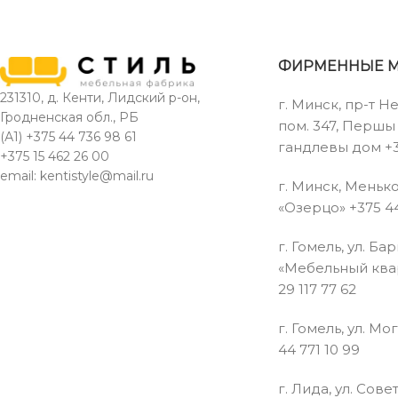
дельфин
Наполнение
:
Наполнение:
пружинный блок,
пружинн
пенополиуретан
пеноп
ФИРМЕННЫЕ 
Размеры
231310, д. Кенти, Лидский р-он,
г. Минск, пр-т Н
Размеры
спального
Ра
Гродненская обл., РБ
пом. 347, Перш
места
(А1) +375 44 736 98 61
гандлевы дом +3
+375 15 462 26 00
2450
25
email: kentistyle@mail.ru
1900
г. Минск, Менько
Длина
(+/-20)
Длина
(+/
(+/-20) мм
«Озерцо» +375 44
мм
м
г. Гомель, ул. Ба
900
88
1115 (+/-20)
«Мебельный квар
Глубина
(+/-20)
Глубина
(+/
мм
29 117 77 62
мм
м
г. Гомель, ул. Мо
780
10
44 771 10 99
Высота
(+/-20)
Высота
(+/
мм
м
г. Лида, ул. Совет