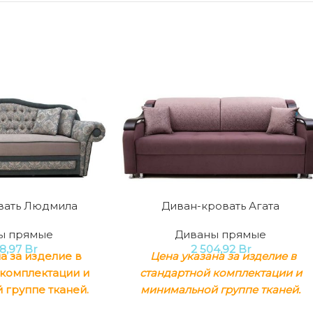
вать Людмила
Диван-кровать Агата
ы прямые
Диваны прямые
88,97
Br
2 504,92
Br
а за изделие в
Цена указана за изделие в
 комплектации и
стандартной комплектации и
 группе тканей.
минимальной группе тканей.
нсформации
: пума
Механизм трансформации
: