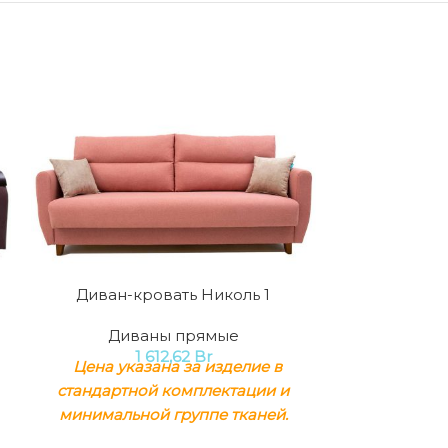
Диван-кровать Николь 1
Диван-к
Диваны прямые
Див
1 612,62
Br
2
Цена указана за изделие в
Цена ука
стандартной комплектации и
стандартн
минимальной группе тканей.
минимальн
Механизм трансформации:
Механизм