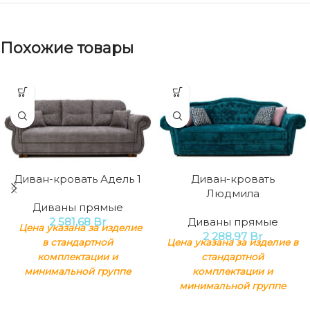
Похожие товары
Диван-кровать Адель 1
Диван-кровать
Людмила
Диваны прямые
2 581,68
Br
Диваны прямые
Цена указана за изделие
2 288,97
Br
в стандартной
Цена указана за изделие в
комплектации и
стандартной
минимальной группе
комплектации и
тканей.
Механизм
минимальной группе
трансформации
: тик-так
тканей.
Механизм