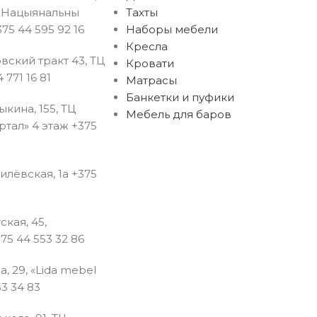
ы Нацыянальны
Тахты
75 44 595 92 16
Наборы мебели
Кресла
вский тракт 43, ТЦ
Кровати
 771 16 81
Матрасы
Банкетки и пуфики
рыкина, 155, ТЦ
Мебель для баров
тал» 4 этаж +375
гилёвская, 1а +375
ская, 45,
75 44 553 32 86
на, 29, «Lida mebel
3 34 83