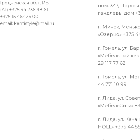
Гродненская обл., РБ
пом. 347, Перш
(А1) +375 44 736 98 61
гандлевы дом +3
+375 15 462 26 00
email: kentistyle@mail.ru
г. Минск, Менько
«Озерцо» +375 44
г. Гомель, ул. Ба
«Мебельный квар
29 117 77 62
г. Гомель, ул. Мо
44 771 10 99
г. Лида, ул. Совет
«МебельСити» +3
г. Лида, ул. Кача
HOLL» +375 44 55