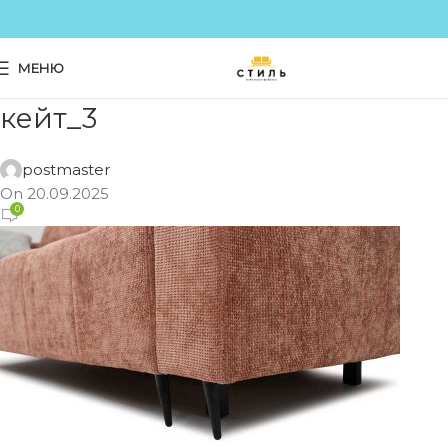
МЕНЮ
кейт_3
postmaster
On 20.09.2025
0