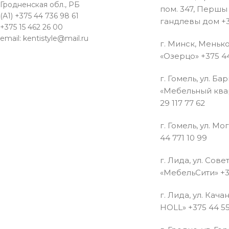
Гродненская обл., РБ
пом. 347, Перш
(А1) +375 44 736 98 61
гандлевы дом +3
+375 15 462 26 00
email: kentistyle@mail.ru
г. Минск, Менько
«Озерцо» +375 44
г. Гомель, ул. Ба
«Мебельный квар
29 117 77 62
г. Гомель, ул. Мо
44 771 10 99
г. Лида, ул. Совет
«МебельСити» +3
г. Лида, ул. Кача
HOLL» +375 44 55