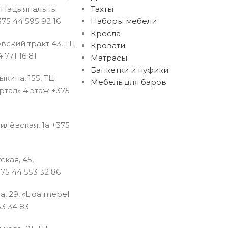
ы Нацыянальны
Тахты
75 44 595 92 16
Наборы мебели
Кресла
вский тракт 43, ТЦ
Кровати
 771 16 81
Матрасы
Банкетки и пуфики
рыкина, 155, ТЦ
Мебель для баров
тал» 4 этаж +375
гилёвская, 1а +375
ская, 45,
75 44 553 32 86
на, 29, «Lida mebel
3 34 83